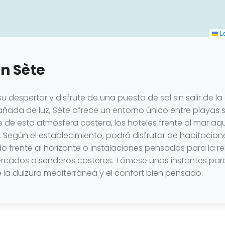
Le
en Sète
 despertar y disfrute de una puesta de sol sin salir de la
da de luz, Sète ofrece un entorno único entre playas sa
e de esta atmósfera costera, los hoteles frente al mar a
e. Según el establecimiento, podrá disfrutar de habitacion
 frente al horizonte o instalaciones pensadas para la re
ercados o senderos costeros. Tómese unos instantes para 
e la dulzura mediterránea y el confort bien pensado.