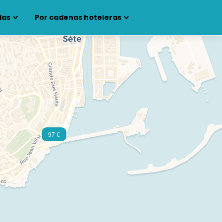
las
Por cadenas hoteleras
97 €