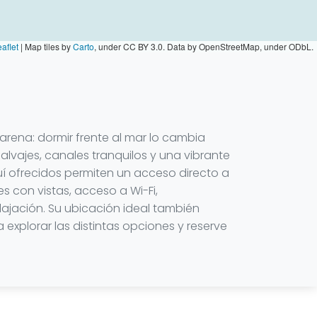
aflet
|
Map tiles by
Carto
, under CC BY 3.0. Data by OpenStreetMap, under ODbL.
 arena: dormir frente al mar lo cambia
lvajes, canales tranquilos y una vibrante
quí ofrecidos permiten un acceso directo a
es con vistas, acceso a Wi-Fi,
lajación. Su ubicación ideal también
explorar las distintas opciones y reserve