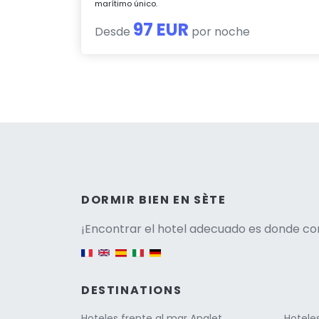
marítimo único.
97 EUR
Desde
por noche
Versio
DORMIR BIEN EN SÈTE
¡Encontrar el hotel adecuado es donde co
English version
DESTINATIONS
Hoteles frente al mar Anglet
Hoteles