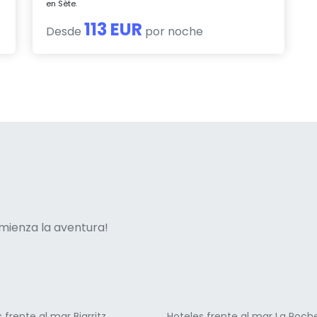
en Sète.
113 EUR
Desde
por noche
ne italian
mienza la aventura!
 frente al mar Biarritz
Hoteles frente al mar La Roche