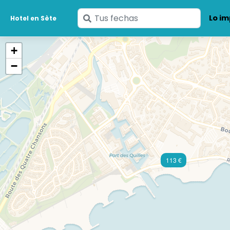
Ingresa
Lo im
Hotel en Sète
tus
fechas
+
−
113 €