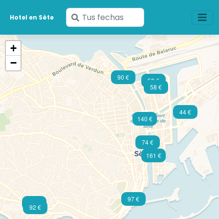
Ingresa
Hotel en Sète
tus
fechas
+
−
90 €
53 €
58 €
44 €
140 €
74 €
161 €
97 €
129 €
92 €