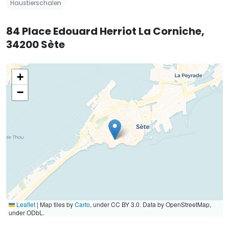
Haustierschalen
84 Place Edouard Herriot La Corniche,
34200 Sète
+
−
Leaflet
|
Map tiles by
Carto
, under CC BY 3.0. Data by OpenStreetMap,
under ODbL.