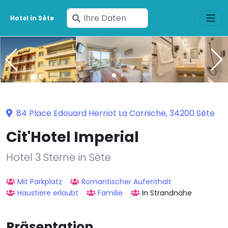
Geben
Hotel in Sète
Sie
Ihre
Daten
ein
84 Place Edouard Herriot La Corniche, 34200 Sète
Cit'Hotel Imperial
Hotel 3 Sterne in Sète
Mit Parkplatz
Romantischer Aufenthalt
Haustiere erlaubt
Familie
In Strandnähe
Präsentation