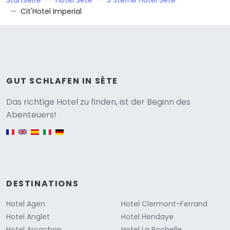
Startseite
Hotel Sète
3 Sterne hotel Sète
Cit'Hotel Imperial
GUT SCHLAFEN IN SÈTE
Versione
Das richtige Hotel zu finden, ist der Beginn des
Abenteuers!
English version
DESTINATIONS
Hotel Agen
Hotel Clermont-Ferrand
Hotel Anglet
Hotel Hendaye
Hotel Arcachon
Hotel La Rochelle