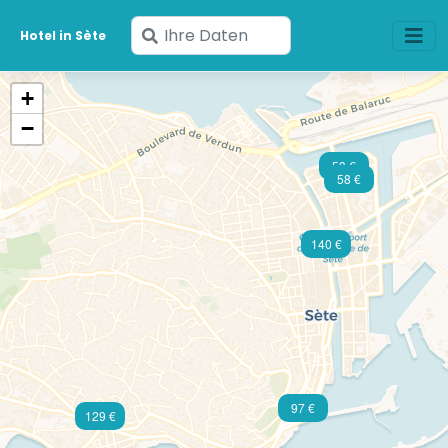
Geben
Hotel in Sète
Sie
Ihre
+
Daten
−
ein
53 €
58 €
140 €
97 €
129 €