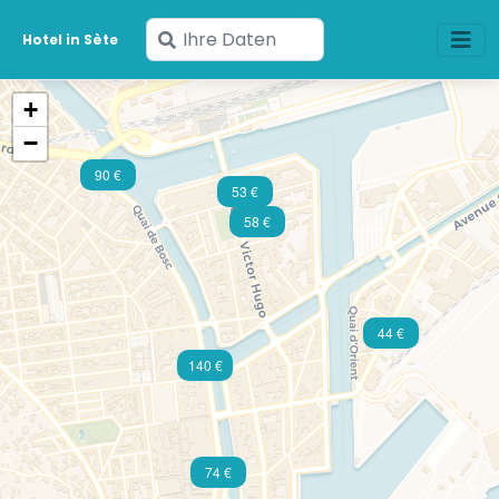
Geben
Hotel in Sète
Sie
Ihre
+
Daten
−
ein
90 €
53 €
58 €
44 €
140 €
74 €