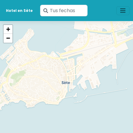
Ingresa
Hotel en Sète
tus
fechas
+
−