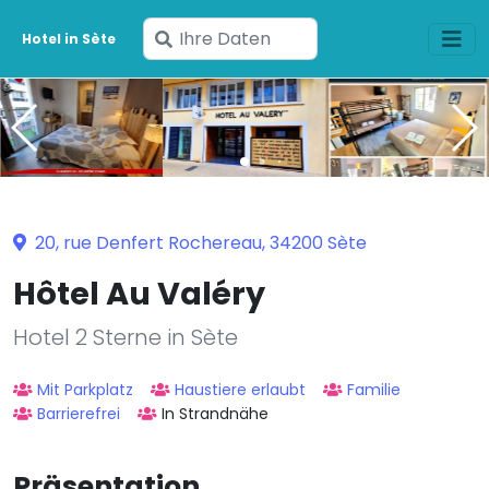
Geben
Hotel in Sète
Sie
Ihre
Daten
ein
20, rue Denfert Rochereau, 34200 Sète
Hôtel Au Valéry
Hotel 2 Sterne in Sète
Mit Parkplatz
Haustiere erlaubt
Familie
Barrierefrei
In Strandnähe
Präsentation