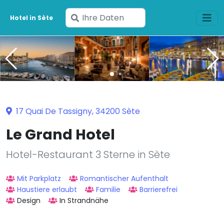
Geben
Hotel in Sète
Sie
Ihre
Daten
ein
17 Quai De Tassigny, 34200 Sète
Le Grand Hotel
Hotel-Restaurant 3 Sterne in Sète
Mit Parkplatz
Romantischer Aufenthalt
Haustiere erlaubt
Familie
Barrierefrei
Design
In Strandnähe