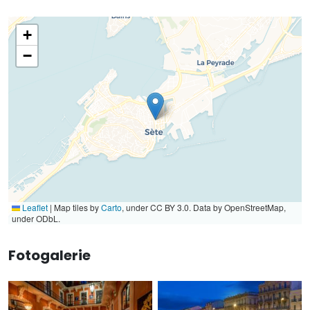
+
−
Leaflet
|
Map tiles by
Carto
, under CC BY 3.0. Data by OpenStreetMap,
under ODbL.
Fotogalerie