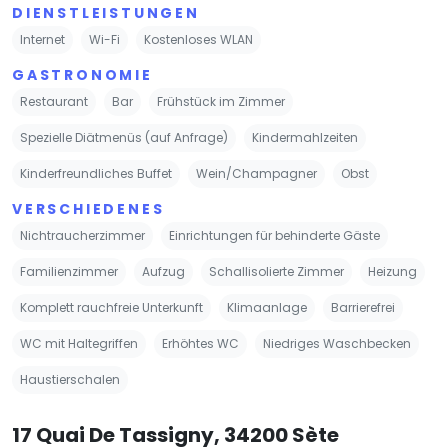
DIENSTLEISTUNGEN
Internet
Wi-Fi
Kostenloses WLAN
GASTRONOMIE
Restaurant
Bar
Frühstück im Zimmer
Spezielle Diätmenüs (auf Anfrage)
Kindermahlzeiten
Kinderfreundliches Buffet
Wein/Champagner
Obst
VERSCHIEDENES
Nichtraucherzimmer
Einrichtungen für behinderte Gäste
Familienzimmer
Aufzug
Schallisolierte Zimmer
Heizung
Komplett rauchfreie Unterkunft
Klimaanlage
Barrierefrei
WC mit Haltegriffen
Erhöhtes WC
Niedriges Waschbecken
Haustierschalen
17 Quai De Tassigny, 34200 Sète