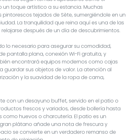
 un toque artístico a su estancia. Muchas
os pintorescos tejados de Sète, sumergiéndole en un
udad. La tranquilidad que reina aquí es una de las
a relajarse después de un día de descubrimientos.
do lo necesario para asegurar su comodidad,
e pantalla plana, conexión Wi-Fi gratuita, y
ambién encontrará equipos modernos como cajas
a guardar sus objetos de valor. La atención al
norización y la suavidad de la ropa de cama,
e con un desayuno buffet, servido en el patio o
roductos frescos y variados, desde bollería hasta
s como huevos o charcutería. El patio es un
 gran plátano añade una nota de frescura y
spacio se convierte en un verdadero remanso de
to de relajación.