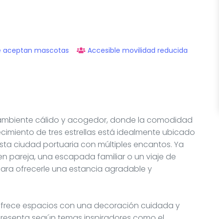
e aceptan mascotas
Accesible movilidad reducida
un ambiente cálido y acogedor, donde la comodidad
lecimiento de tres estrellas está idealmente ubicado
esta ciudad portuaria con múltiples encantos. Ya
n pareja, una escapada familiar o un viaje de
ara ofrecerle una estancia agradable y
l ofrece espacios con una decoración cuidada y
presenta según temas inspiradores como el