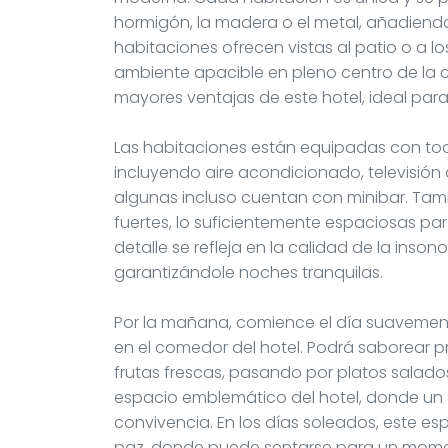
hormigón, la madera o el metal, añadiendo
habitaciones ofrecen vistas al patio o a l
ambiente apacible en pleno centro de la ci
mayores ventajas de este hotel, ideal par
Las habitaciones están equipadas con to
incluyendo aire acondicionado, televisión d
algunas incluso cuentan con minibar. T
fuertes, lo suficientemente espaciosas par
detalle se refleja en la calidad de la inso
garantizándole noches tranquilas.
Por la mañana, comience el día suavement
en el comedor del hotel. Podrá saborear p
frutas frescas, pasando por platos salado
espacio emblemático del hotel, donde un
convivencia. En los días soleados, este e
paz, donde puede sentarse para un momen