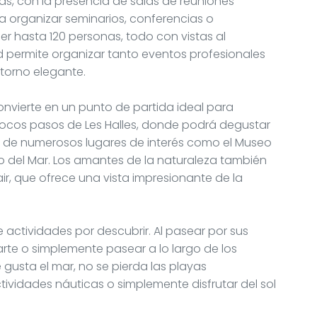
ás, con la presencia de salas de reuniones
 organizar seminarios, conferencias o
r hasta 120 personas, todo con vistas al
dad permite organizar tanto eventos profesionales
torno elegante.
convierte en un punto de partida ideal para
a pocos pasos de Les Halles, donde podrá degustar
ca de numerosos lugares de interés como el Museo
ro del Mar. Los amantes de la naturaleza también
ir, que ofrece una vista impresionante de la
de actividades por descubrir. Al pasear por sus
 arte o simplemente pasear a lo largo de los
e gusta el mar, no se pierda las playas
tividades náuticas o simplemente disfrutar del sol