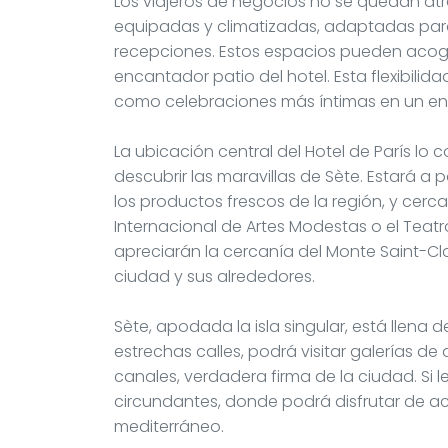
Los viajeros de negocios no se quedan atr
equipadas y climatizadas, adaptadas para
recepciones. Estos espacios pueden acoge
encantador patio del hotel. Esta flexibili
como celebraciones más íntimas en un en
La ubicación central del Hotel de París lo 
descubrir las maravillas de Sète. Estará 
los productos frescos de la región, y cer
Internacional de Artes Modestas o el Teat
apreciarán la cercanía del Monte Saint-Cla
ciudad y sus alrededores.
Sète, apodada la isla singular, está llena 
estrechas calles, podrá visitar galerías de
canales, verdadera firma de la ciudad. Si l
circundantes, donde podrá disfrutar de ac
mediterráneo.