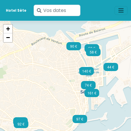
Saisissez
Hotel Sète
vos
dates
+
−
90 €
53 €
58 €
44 €
140 €
74 €
161 €
97 €
129 €
92 €