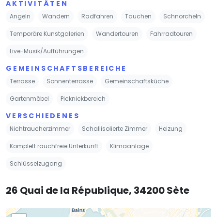
AKTIVITÄTEN
Angeln
Wandern
Radfahren
Tauchen
Schnorcheln
Temporäre Kunstgalerien
Wandertouren
Fahrradtouren
Live-Musik/Aufführungen
GEMEINSCHAFTSBEREICHE
Terrasse
Sonnenterrasse
Gemeinschaftsküche
Gartenmöbel
Picknickbereich
VERSCHIEDENES
Nichtraucherzimmer
Schallisolierte Zimmer
Heizung
Komplett rauchfreie Unterkunft
Klimaanlage
Schlüsselzugang
26 Quai de la République, 34200 Sète