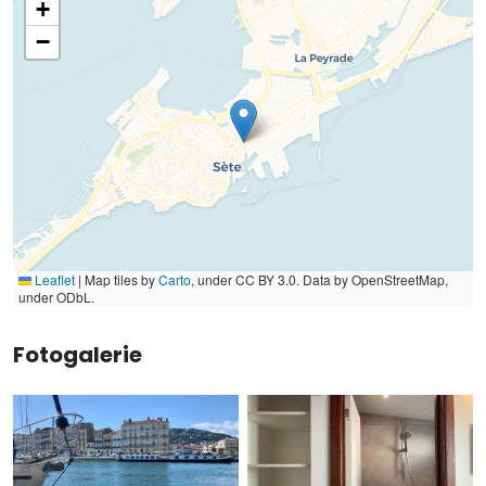
+
−
Leaflet
|
Map tiles by
Carto
, under CC BY 3.0. Data by OpenStreetMap,
under ODbL.
Fotogalerie