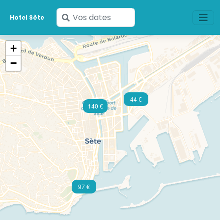
Saisissez
Hotel Sète
vos
dates
+
−
44 €
140 €
97 €