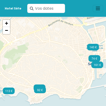
Saisissez
Hotel Sète
vos
dates
+
−
140 €
74 €
161 €
129 €
92 €
113 €