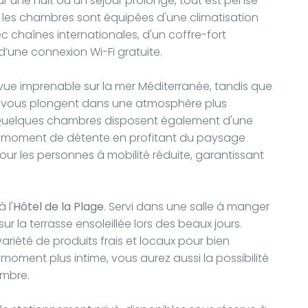
ur une nuit ou un séjour prolongé, tout est pensé
s les chambres sont équipées d'une climatisation
ec chaînes internationales, d'un coffre-fort
e d’une connexion Wi-Fi gratuite.
vue imprenable sur la mer Méditerranée, tandis que
ir, vous plongent dans une atmosphère plus
re. Quelques chambres disposent également d'une
un moment de détente en profitant du paysage
r les personnes à mobilité réduite, garantissant
 l'
Hôtel de la Plage
. Servi dans une salle à manger
ur la terrasse ensoleillée lors des beaux jours.
ariété de produits frais et locaux pour bien
moment plus intime, vous aurez aussi la possibilité
ambre.